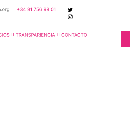
n.org
+34 91 756 98 01
CIOS
TRANSPARIENCIA
CONTACTO
pectos de nuestro trab
durante 2023