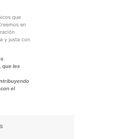
icos que
 Creemos en
oración
a y justa con
os
 que les
ontribuyendo
con el
as