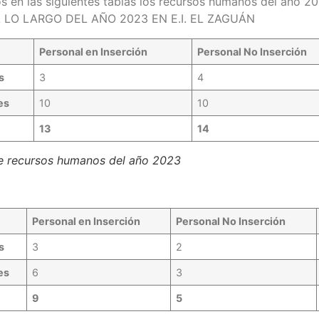
s en las siguientes tablas los recursos humanos del año 2
 LO LARGO DEL AÑO 2023 EN E.I. EL ZAGUÁN
Personal en Inserción
Personal No Inserción
s
3
4
es
10
10
13
14
e recursos humanos del año 2023
Personal en Inserción
Personal No Inserción
s
3
2
es
6
3
9
5