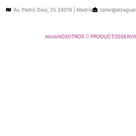
Av. Pedro Díez, 25 28019 | Madrid
taller@elzagua
Inicio
NOSOTROS
PRODUCTOS
SERVI
As