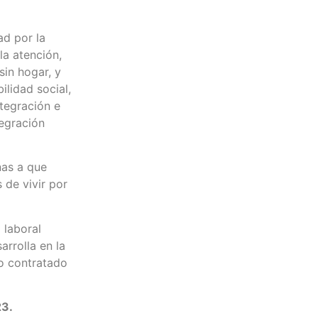
ad por la
la atención,
sin hogar, y
ilidad social,
tegración e
tegración
nas a que
 de vivir por
 laboral
rrolla en la
o contratado
23.