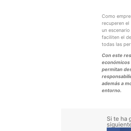
Como empres
recuperen el
un escenario 
faciliten el 
todas las per
Con este re
económicos q
permitan des
responsabili
además a mod
entorno.
Si te ha
siguient