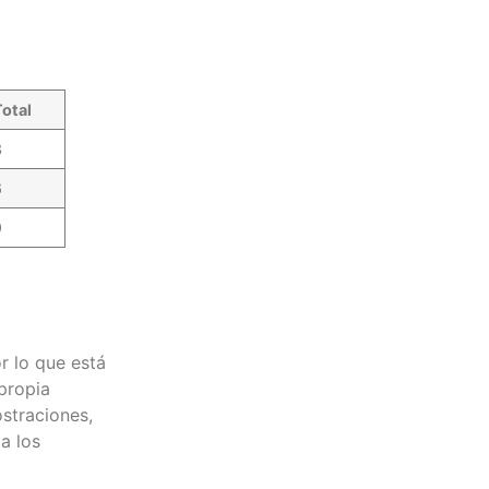
otal
3
6
9
r lo que está
propia
straciones,
a los