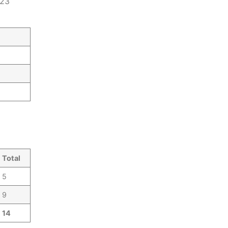
023
Total
5
9
14