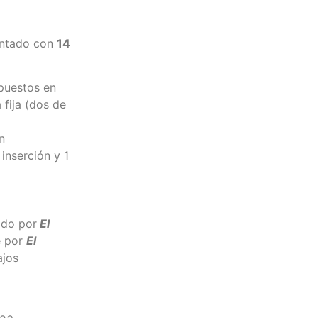
contado con
14
 puestos en
 fija (dos de
n
inserción y 1
ado por
El
e por
El
ajos