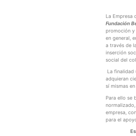
La Empresa d
Fundación Be
promoción y 
en general, e
a través de 
inserción so
social del co
La finalidad 
adquieran ci
sí mismas en
Para ello se 
normalizado, 
empresa, con
para el apoyo
Es