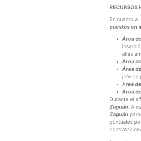
RECURSOS
En cuanto a 
puestos en i
Área de
inserció
ellas an
Área de
Área de
jefe de
Á
rea de
Área de
Durante el a
Zaguán
. A e
Zaguán
para 
puntuales po
contratacion